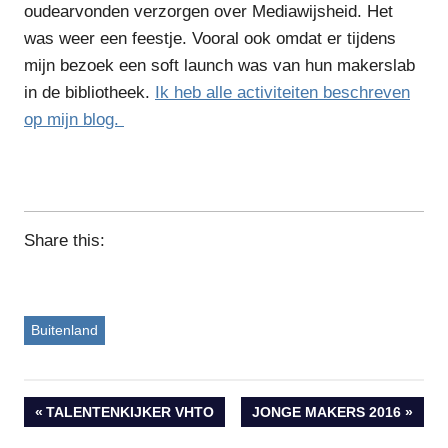
oudearvonden verzorgen over Mediawijsheid. Het
was weer een feestje. Vooral ook omdat er tijdens
mijn bezoek een soft launch was van hun makerslab
in de bibliotheek.
Ik heb alle activiteiten beschreven
op mijn blog.
Share this:
Buitenland
Bericht
VORIG
VOLGEND
TALENTENKIJKER VHTO
JONGE MAKERS 2016
BERICHT:
BERICHT: