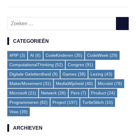
navigatie
Zoeken
ZOEKE
naar:
CATEGORIEËN
4PIP
(3)
AI
(6)
CodeKinderen
(35)
CodeWeek
(29)
ComputationalThinking
(52)
Congres
(91)
Digitale Geletterdheid
(9)
Games
(38)
Lezing
(43)
MakerMovement
(31)
MediaWijsheid
(40)
Microbit
(78)
Microsoft
(21)
Netwerk
(26)
Pers
(7)
Product
(24)
Programmeren
(82)
Project
(197)
TurtleStitch
(10)
Visio
(39)
ARCHIEVEN