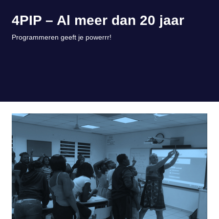
Ga
4PIP – Al meer dan 20 jaar
naar
de
Programmeren geeft je powerrr!
inhoud
MENU