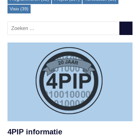
Visio
(39)
Zoeken
ZOEKE
naar:
4PIP informatie