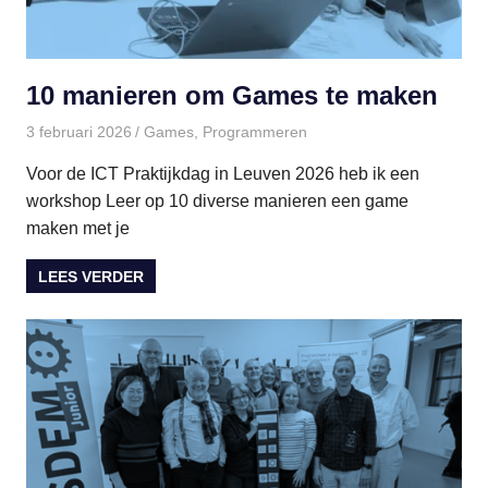
10 manieren om Games te maken
3 februari 2026
paulinem
Games
,
Programmeren
Voor de ICT Praktijkdag in Leuven 2026 heb ik een
workshop Leer op 10 diverse manieren een game
maken met je
LEES VERDER