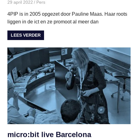
29 april 2022
paulinem
Pers
4PIP is in 2005 opgezet door Pauline Maas. Haar roots
liggen in de ict en ze promoot al meer dan
LEES VERDER
micro:bit live Barcelona