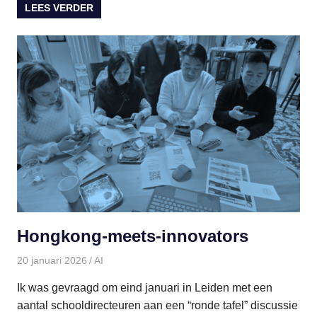
LEES VERDER
Hongkong-meets-innovators
20 januari 2026
paulinem
AI
Ik was gevraagd om eind januari in Leiden met een
aantal schooldirecteuren aan een “ronde tafel” discussie