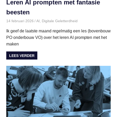
Leren AI prompten met fantasie
beesten
14 februari 2026
paulinem
AI
,
Digitale Geletterdheid
Ik geef de laatste maand regelmatig een les (bovenbouw
PO onderbouw VO) over het leren AI prompten met het
maken
LEES VERDER