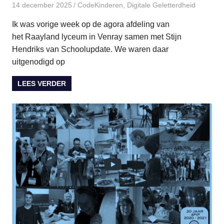
14 december 2025
paulinem
CodeKinderen
,
Digitale Geletterdheid
Ik was vorige week op de agora afdeling van
het Raayland lyceum in Venray samen met Stijn
Hendriks van Schoolupdate. We waren daar
uitgenodigd op
LEES VERDER