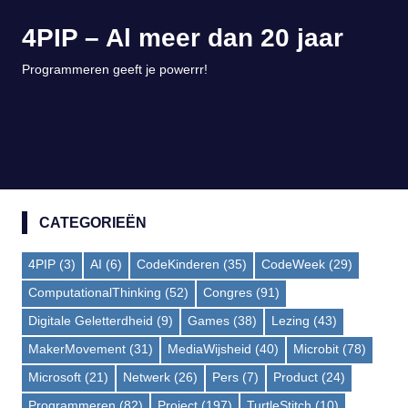
Ga
4PIP – Al meer dan 20 jaar
naar
de
Programmeren geeft je powerrr!
inhoud
MENU
CATEGORIEËN
4PIP
(3)
AI
(6)
CodeKinderen
(35)
CodeWeek
(29)
ComputationalThinking
(52)
Congres
(91)
Digitale Geletterdheid
(9)
Games
(38)
Lezing
(43)
MakerMovement
(31)
MediaWijsheid
(40)
Microbit
(78)
Microsoft
(21)
Netwerk
(26)
Pers
(7)
Product
(24)
Programmeren
(82)
Project
(197)
TurtleStitch
(10)